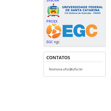
SINOVA
PROEX
EGC
egc
CONTATOS
fesinova.ufsc@ufsc.br