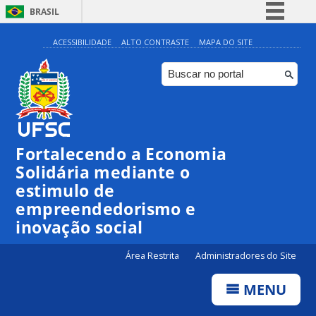
BRASIL
Simplifique!
ACESSIBILIDADE
ALTO CONTRASTE
MAPA DO SITE
Comunica BR
Participe
Acesso à informação
Legislação
Fortalecendo a Economia
Canais
Solidária mediante o
estimulo de
empreendedorismo e
inovação social
Área Restrita
Administradores do Site
MENU